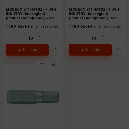
MODECO BIT HATSZ- 7 USH
MODECO BIT HATSZ- 7 USH
MODECO BIT HATSZ- 8 USH
MODECO BIT HATSZ- 8 USH
INDUTRY HatszögletŰ
INDUTRY HatszögletŰ
INDUTRY HatszögletŰ
INDUTRY HatszögletŰ
(imbusz) behajtóhegy 7*25
(imbusz) behajtóhegy 7*25
(imbusz) behajtóhegy 8*25
(imbusz) behajtóhegy 8*25
mm C 6,3
mm C 6,3
mm C 6,3
mm C 6,3
6130864
Cikkszám:
6130865
Cikkszám:
1 182,85
Ft
1 182,85
Ft
(
931,38
Ft
+Áfa)
(
931,38
Ft
+Áfa)