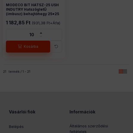
MODECO BIT HATSZ-25 USH
MODECO BIT HATSZ-25 USH
INDUTRY HatszögletŰ
INDUTRY HatszögletŰ
(imbusz) behajtóhegy 25*25
(imbusz) behajtóhegy 25*25
mm C 6,3
mm C 6,3
6130866
Cikkszám:
1 182,85
Ft
(
931,38
Ft
+Áfa)
Összes termék a kategóriában
21
termék
1
21
Vásárlói fiók
Információk
Általános szerződési
Belépés
feltételek