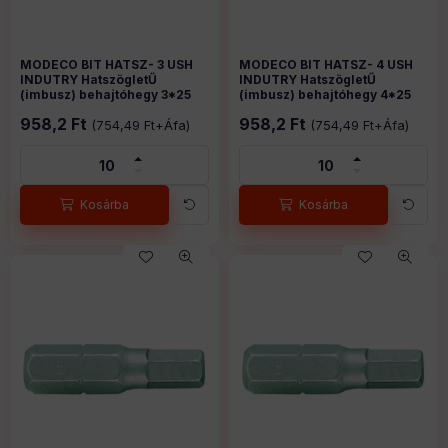
MODECO BIT HATSZ- 3 USH
MODECO BIT HATSZ- 3 USH
MODECO BIT HATSZ- 4 USH
MODECO BIT HATSZ- 4 USH
INDUTRY HatszögletŰ
INDUTRY HatszögletŰ
INDUTRY HatszögletŰ
INDUTRY HatszögletŰ
(imbusz) behajtóhegy 3*25
(imbusz) behajtóhegy 3*25
(imbusz) behajtóhegy 4*25
(imbusz) behajtóhegy 4*25
mm C 6,3
mm C 6,3
mm C 6,3
mm C 6,3
6130860
Cikkszám:
6130861
Cikkszám:
958,2
Ft
958,2
Ft
(
754,49
Ft
+Áfa)
(
754,49
Ft
+Áfa)