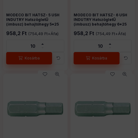
MODECO BIT HATSZ- 5 USH
MODECO BIT HATSZ- 5 USH
MODECO BIT HATSZ- 6 USH
MODECO BIT HATSZ- 6 USH
INDUTRY HatszögletŰ
INDUTRY HatszögletŰ
INDUTRY HatszögletŰ
INDUTRY HatszögletŰ
(imbusz) behajtóhegy 5*25
(imbusz) behajtóhegy 5*25
(imbusz) behajtóhegy 6*25
(imbusz) behajtóhegy 6*25
mm C 6,3
mm C 6,3
mm C 6,3
mm C 6,3
6130862
Cikkszám:
6130863
Cikkszám:
958,2
Ft
958,2
Ft
(
754,49
Ft
+Áfa)
(
754,49
Ft
+Áfa)